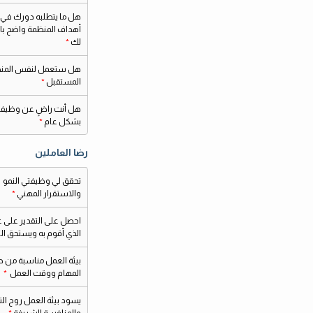
هل ما يتطلبه دورك في 
أهداف المنظمة واضح با
لك
هل ستعمل لنفس المن
المستقبل
هل أنت راضٍ عن وظيف
بشكل عام
رضا العاملين
تحقق لي وظيفتي النمو
والاستقرار المهني
احصل على التقدير على 
الذي أقوم به ويستحق ال
بيئة العمل مناسبة من 
المهام ووقت العمل
يسود بيئة العمل روح ال