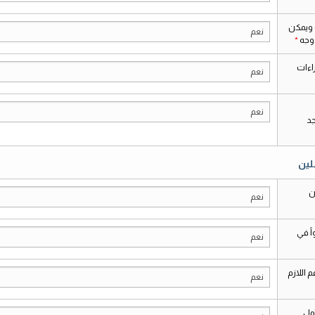
 ويمكن
نعم
 وجه
اءات
نعم
نعم
جد
لين
ن
نعم
ً في
نعم
 اللازم
نعم
مل