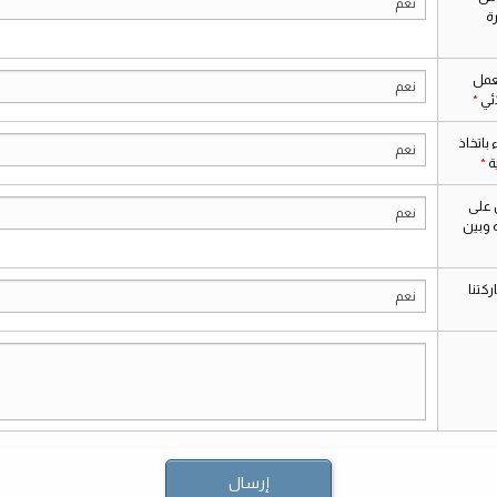
نعم
ة
عمل
نعم
ائي
باتخاذ
نعم
ة
 على
نعم
 وبين
كتنا
نعم