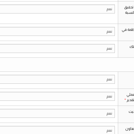
تحقيق
نعم
لنسبة
ظمة في
نعم
تك
نعم
نعم
عملي
نعم
تقدير
حيث
نعم
تعاون
نعم