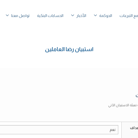
ع التبرعات
الحوكمة
الأخبار
الحسابات البنكية
تواصل معنا
استبيان رضا العاملين
ن
عبئة الاستبيان الآتي
هداف
نعم