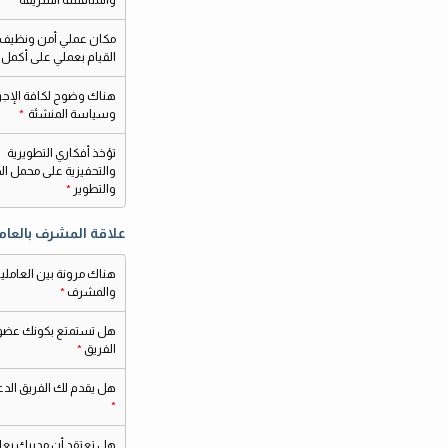
والمنافسة الشريفة
مكان عملي أمن ونظيف
القيام بعملي على أكمل
هناك وضوح لكافة الإجر
وسياسة المنشئة
تؤخذ أفكاري التطويرية
والتحفيزية على محمل ال
والتطوير
علاقة المشرف بالعام
هناك مرونة بين العاملي
والمشرف
هل تستمتع بكونك عضوا
الفريق
هل يقدم لك الفريق الدعم
هل تعتقد أن مديرك يعا